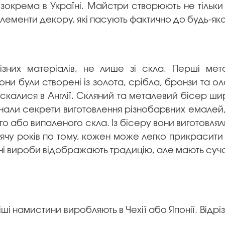
, зокрема в Україні. Майстри створюють не тільки
ементи декору, які пасують фактично до будь-яко
різних матеріалів, не лише зі скла. Перші ме
они були створені із золота, срібла, бронзи та ол
скалися в Англії. Скляний та металевий бісер ш
 знали секрети виготовлення різнобарвних емалей,
о або випаленого скла. Із бісеру вони виготовл
исячу років по тому, кожен може легко прикрасити
ні вироби відображають традицію, але мають суч
ші намистини виробляють в Чехії або Японії. Від