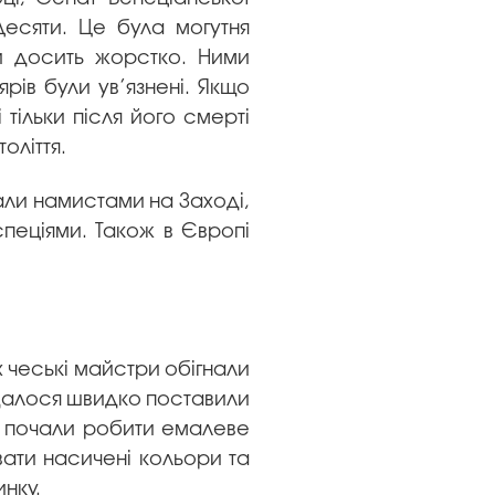
есяти. Це була могутня
яли досить жорстко. Ними
ярів були ув’язнені. Якщо
тільки після його смерті
оліття.
али намистами на Заході,
спеціями. Також в Європі
ях чеські майстри обігнали
вдалося швидко поставили
ах почали робити емалеве
вати насичені кольори та
инку.