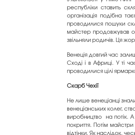
республіки ставить ск
організація подібна тає
проводилися пошуки скляр
майстер продовжував опи
звільняли родичів. Ця жо
Венеція довгий час зали
Сході і в Африці. У ті 
проводилися цілі ярмарк
Скарб Чехії
Не лише венеціанці знали 
венеціанських колег, ст
виробництво на потік. А
покриття. Потім майстри
відтінки. Як наслідок, че