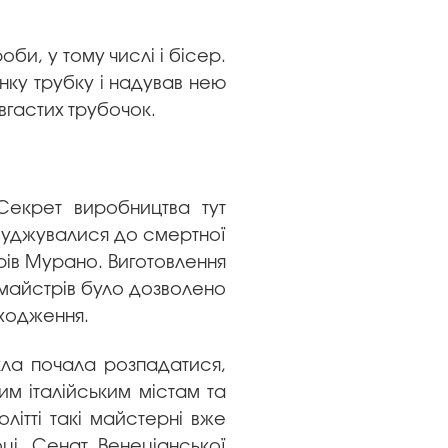
роби, у тому числі і бісер.
ку трубку і надував нею
овгастих трубочок.
Секрет виробництва тут
асуджувалися до смертної
рів Мурано. Виготовлення
майстрів було дозволено
оходження.
скла почала розпадатися,
ним італійським містам та
літті такі майстерні вже
ці, Сенат Венеціанської