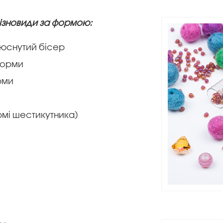
 різновиди за формою:
люснутий бісер
 форми
орми
мі шестикутника)