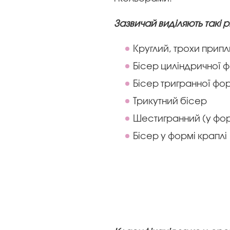
Зазвичай виділяють такі
Круглий, трохи прип
Бісер циліндричної
Бісер тригранної ф
Трикутний бісер
Шестигранний (у фор
Бісер у формі краплі