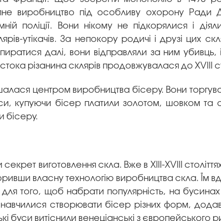
ляне виробництво під особливу охорону Ради Д
мній поліції. Вони нікому не підкорялися і ді
ів-утікачів. За непокору родичі і друзі цих скл
ратися далі, вони відправляли за ним убивць, і 
рстока різанина склярів продовжувалася до XVIII ст
шалася центром виробництва бісеру. Вони торгув
часи, купуючи бісер платили золотом, шовком та 
и бісеру.
секрет виготовлення скла. Вже в XIII-XVIII столітт
воривши власну технологію виробництва скла. Їм 
 для того, щоб набрати популярність, на бусин
 навчилися створювати бісер різних форм, дода
ські буси витіснили венеціанські з європейського р