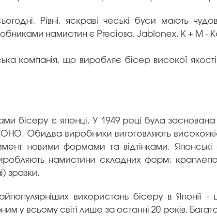
ьогодні. Рівні, яскраві чеські буси мають чудо
бниками намистин є Preciosa, Jablonex, K + M - 
ська компанія, що виробляє бісер високої якост
и бісеру є японці. У 1949 році була заснована к
 TOHO. Обидва виробники виготовляють високоякіс
мент новими формами та відтінками. Японські 
иробляють намистини складних форм: краплеподіб
і) зразки.
айпопулярніших використань бісеру в Японії - 
им у всьому світі лише за останні 20 років. Бага