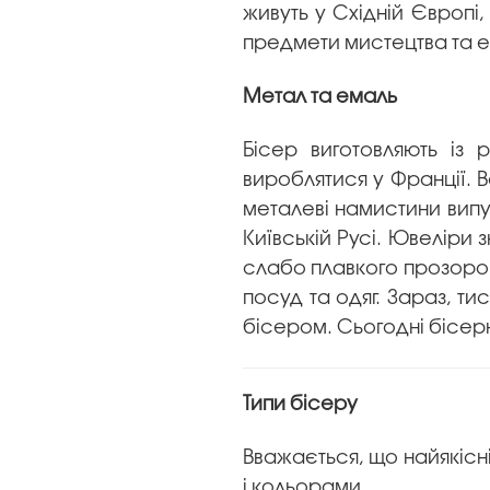
живуть у Східній Європі
предмети мистецтва та ел
Метал та емаль
Бісер виготовляють із 
вироблятися у Франції. В
металеві намистини випу
Київській Русі. Ювеліри
слабо плавкого прозорог
посуд та одяг. Зараз, т
бісером. Сьогодні бісер
Типи бісеру
Вважається, що найякісні
і кольорами.