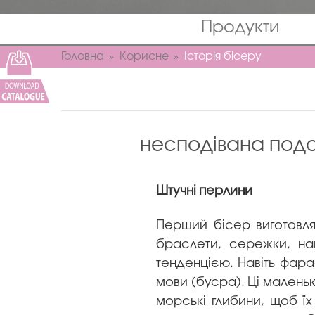
Продукти
Головна
Корисне
Історія бісеру
несподівана подо
Штучні перлини
Перший бісер виготовля
браслети, сережки, на
тенденцією. Навіть фара
мови (бусра). Ці маленьк
морські глибини, щоб їх