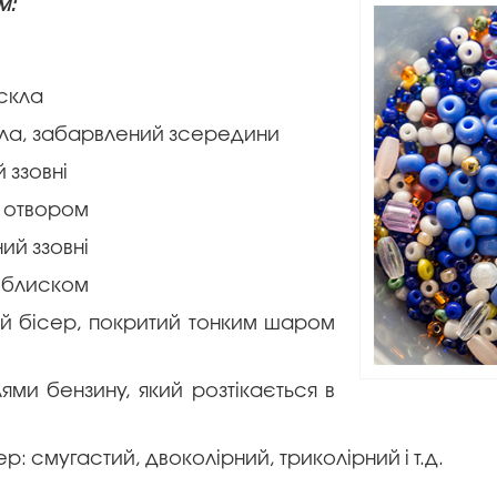
м:
 скла
кла, забарвлений зсередини
 ззовні
м отвором
ий ззовні
м блиском
ий бісер, покритий тонким шаром
ями бензину, який розтікається в
р: смугастий, двоколірний, триколірний і т.д.