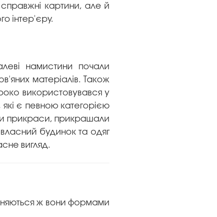
 справжні картини, але й
го інтер'єру.
талеві намистини почали
ов'яних матеріалів. Також
ироко використовувався у
 які є певною категорією
яли прикраси, прикрашали
 власний будинок та одяг
асне вигляд.
різняються ж вони формами