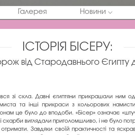
Галерея
Новини
ІСТОРІЯ БІСЕРУ:
рож від Стародавнього Єгипту 
вся зі скла. Давні єгиптяни прикрашали ним од
миста та інші прикраси з кольорових намисти
онам це було до вподоби. «Бісер» означає «шту
і скарби виглядали приголомшливо, і не було пот
 отримати. Завдяки своїй практичності та яскра