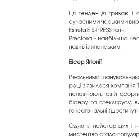
Ця тенденція триває і с
сучасними чеськими виро
Estrela E S-PRESS та ін.
Preciosa - найбільша че
навіть із японським.
Бісер Японії
Реальними шанувальникам
році з'явилася компанія
поповнюють свій асорти
бісеру та стеклярусу, в
гексагональні (шестикутн
Одне з найстаріших і н
мистецтво стало популярн