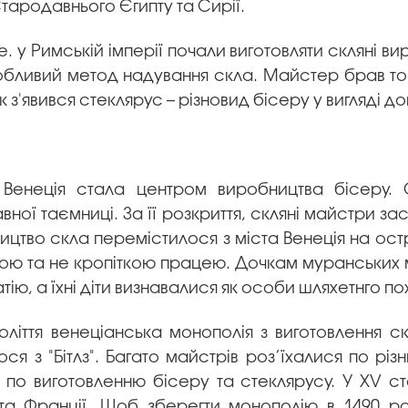
ародавнього Єгипту та Сирії.
.е. у Римській імперії почали виготовляти скляні ви
обливий метод надування скла. Майстер брав тон
так з'явився стеклярус – різновид бісеру у вигляді д
Венеція стала центром виробництва бісеру. 
ної таємниці. За її розкриття, скляні майстри з
ництво скла перемістилося з міста Венеція на ост
ою та не кропіткою працею. Дочкам муранських 
тію, а їхні діти визнавалися як особи шляхетнго п
століття венеціанська монополія з виготовлення 
ся з "Бітлз". Багато майстрів роз’їхалися по різ
 по виготовленню бісеру та стеклярусу. У XV сто
і та Франції. Щоб зберегти монополію в 1490 ро