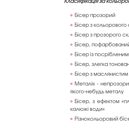
Класифікація за кольоро
Бісер прозорий
Бісер з кольорового
Бісер з прозорого с
Бісер, пофарбований
Бісер із посріблени
Бісер, злегка тонован
Бісер з маслянисти
Металік - непрозор
якого-небудь металу
Бісер, з ефектом «пл
калюжі води»
Різнокольоровий бісе