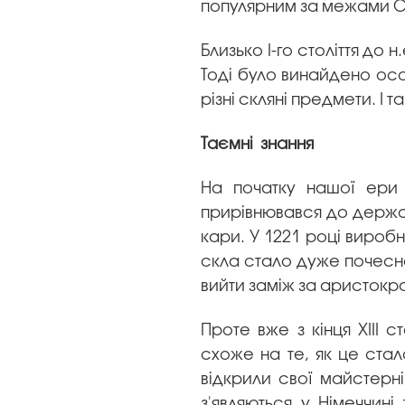
популярним за межами Ст
Близько I-го століття до н
Тоді було винайдено ос
різні скляні предмети. І 
Таємні знання
На початку нашої ери 
прирівнювався до держав
кари. У 1221 році вироб
скла стало дуже почесн
вийти заміж за аристокра
Проте вже з кінця XIII 
схоже на те, як це стало
відкрили свої майстерні
з'являються у Німеччин