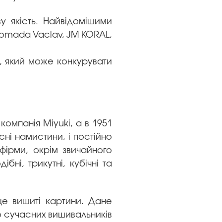
ву якість. Найвідомішими
Komada Vaclav, JM KORAL,
і, який може конкурувати
омпанія Miyuki, а в 1951
ні намистини, і постійно
фірми, окрім звичайного
ні, трикутні, кубічні та
це вишиті картини. Дане
то сучасних вишивальників