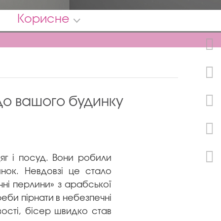
Корисне
до вашого будинку
яг і посуд. Вони робили
нок. Невдовзі це стало
чні перлини» з арабської
реби пірнати в небезпечні
вості, бісер швидко став