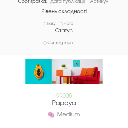
Сортировка:
Дата публікації
Артикул
Рівень складності
Easy
Hard
Статус
Coming soon
99005
Papaya
Medium