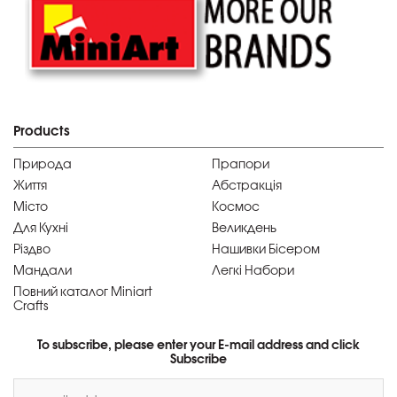
Products
Природа
Прапори
Життя
Абстракція
Місто
Космос
Для Кухні
Великдень
Різдво
Нашивки Бісером
Мандали
Легкі Набори
Повний каталог Miniart
Crafts
To subscribe, please enter your E-mail address and click
Subscribe