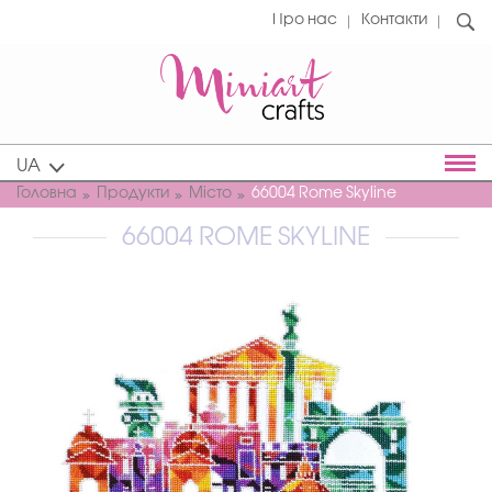
Про нас
Контакти
UA
Головна
Продукти
Місто
66004 Rome Skyline
66004 ROME SKYLINE