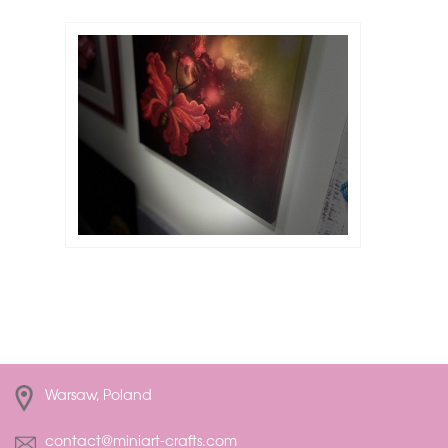
Warsaw, Poland
contact@miniart-crafts.com