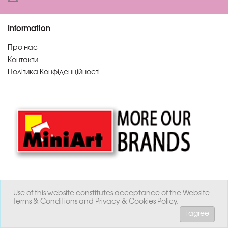
Information
Про нас
Контакти
Політика Конфіденційності
Products
Use of this website constitutes acceptance of the Website
Terms & Conditions and Privacy & Cookies Policy.
Природа
Прапори
I agree
Життя
Абстракція